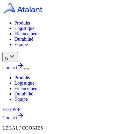
Produits
Logistique
Financement
Durabilité
Équipe
Fr
Contact
Produits
Logistique
Financement
Durabilité
Équipe
Es
En
Po
Fr
Contact
LEGAL / COOKIES