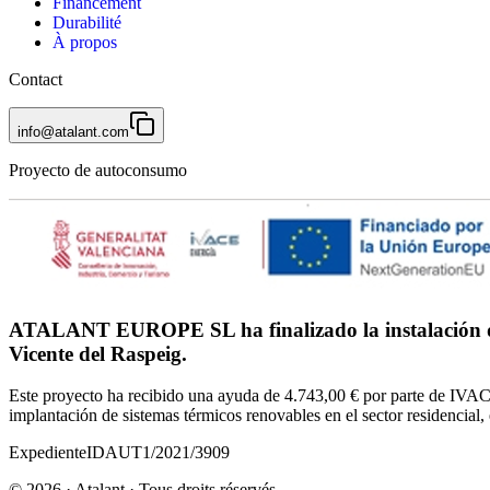
Financement
Durabilité
À propos
Contact
info@atalant.com
Proyecto de autoconsumo
ATALANT EUROPE SL ha finalizado la instalación de 
Vicente del Raspeig.
Este proyecto ha recibido una ayuda de 4.743,00 € por parte de IVAC
implantación de sistemas térmicos renovables en el sector residencia
Expediente
IDAUT1/2021/3909
©
2026
· Atalant ·
Tous droits réservés